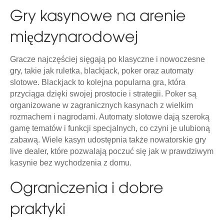
Gry kasynowe na arenie
międzynarodowej
Gracze najczęściej sięgają po klasyczne i nowoczesne
gry, takie jak ruletka, blackjack, poker oraz automaty
slotowe. Blackjack to kolejna popularna gra, która
przyciąga dzięki swojej prostocie i strategii. Poker są
organizowane w zagranicznych kasynach z wielkim
rozmachem i nagrodami. Automaty slotowe dają szeroką
gamę tematów i funkcji specjalnych, co czyni je ulubioną
zabawą. Wiele kasyn udostępnia także nowatorskie gry
live dealer, które pozwalają poczuć się jak w prawdziwym
kasynie bez wychodzenia z domu.
Ograniczenia i dobre
praktyki