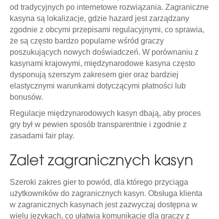
od tradycyjnych po internetowe rozwiązania. Zagraniczne
kasyna są lokalizacje, gdzie hazard jest zarządzany
zgodnie z obcymi przepisami regulacyjnymi, co sprawia,
że są często bardzo popularne wśród graczy
poszukujących nowych doświadczeń. W porównaniu z
kasynami krajowymi, międzynarodowe kasyna często
dysponują szerszym zakresem gier oraz bardziej
elastycznymi warunkami dotyczącymi płatności lub
bonusów.
Regulacje międzynarodowych kasyn dbają, aby proces
gry był w pewien sposób transparentnie i zgodnie z
zasadami fair play.
Zalet zagranicznych kasyn
Szeroki zakres gier to powód, dla którego przyciąga
użytkowników do zagranicznych kasyn. Obsługa klienta
w zagranicznych kasynach jest zazwyczaj dostępna w
wielu językach, co ułatwia komunikację dla graczy z