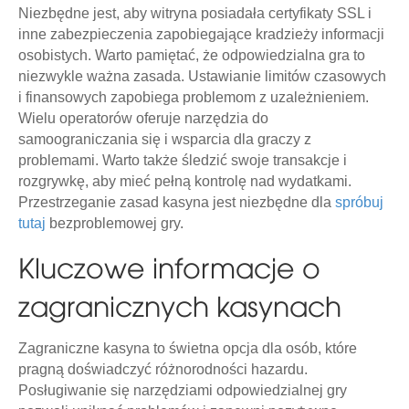
Niezbędne jest, aby witryna posiadała certyfikaty SSL i
inne zabezpieczenia zapobiegające kradzieży informacji
osobistych. Warto pamiętać, że odpowiedzialna gra to
niezwykle ważna zasada. Ustawianie limitów czasowych
i finansowych zapobiega problemom z uzależnieniem.
Wielu operatorów oferuje narzędzia do
samoograniczania się i wsparcia dla graczy z
problemami. Warto także śledzić swoje transakcje i
rozgrywkę, aby mieć pełną kontrolę nad wydatkami.
Przestrzeganie zasad kasyna jest niezbędne dla
spróbuj
tutaj
bezproblemowej gry.
Kluczowe informacje o
zagranicznych kasynach
Zagraniczne kasyna to świetna opcja dla osób, które
pragną doświadczyć różnorodności hazardu.
Posługiwanie się narzędziami odpowiedzialnej gry