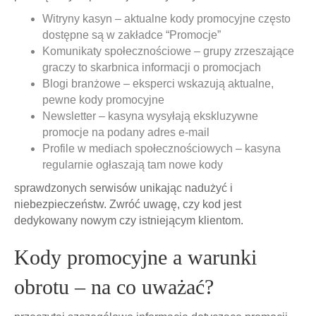
Witryny kasyn – aktualne kody promocyjne często
dostępne są w zakładce “Promocje”
Komunikaty społecznościowe – grupy zrzeszające
graczy to skarbnica informacji o promocjach
Blogi branżowe – eksperci wskazują aktualne,
pewne kody promocyjne
Newsletter – kasyna wysyłają ekskluzywne
promocje na podany adres e-mail
Profile w mediach społecznościowych – kasyna
regularnie ogłaszają tam nowe kody
sprawdzonych serwisów unikając nadużyć i
niebezpieczeństw. Zwróć uwagę, czy kod jest
dedykowany nowym czy istniejącym klientom.
Kody promocyjne a warunki
obrotu – na co uważać?