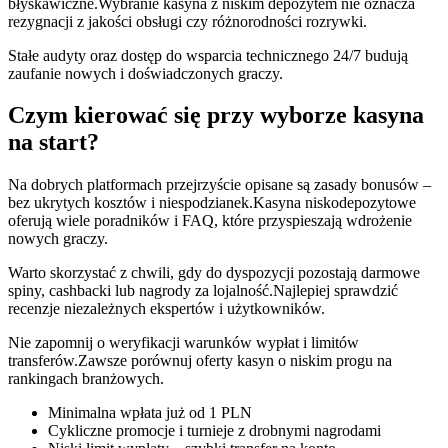
błyskawiczne.Wybranie kasyna z niskim depozytem nie oznacza
rezygnacji z jakości obsługi czy różnorodności rozrywki.
Stałe audyty oraz dostęp do wsparcia technicznego 24/7 budują
zaufanie nowych i doświadczonych graczy.
Czym kierować się przy wyborze kasyna
na start?
Na dobrych platformach przejrzyście opisane są zasady bonusów –
bez ukrytych kosztów i niespodzianek.Kasyna niskodepozytowe
oferują wiele poradników i FAQ, które przyspieszają wdrożenie
nowych graczy.
Warto skorzystać z chwili, gdy do dyspozycji pozostają darmowe
spiny, cashbacki lub nagrody za lojalność.Najlepiej sprawdzić
recenzje niezależnych ekspertów i użytkowników.
Nie zapomnij o weryfikacji warunków wypłat i limitów
transferów.Zawsze porównuj oferty kasyn o niskim progu na
rankingach branżowych.
Minimalna wpłata już od 1 PLN
Cykliczne promocje i turnieje z drobnymi nagrodami