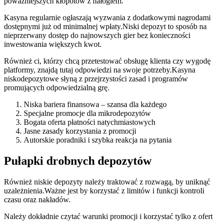
poważniejszych kłopotów z nałogiem.
Kasyna regularnie ogłaszają wyzwania z dodatkowymi nagrodami
dostępnymi już od minimalnej wpłaty.Niski depozyt to sposób na
nieprzerwany dostęp do najnowszych gier bez konieczności
inwestowania większych kwot.
Również ci, którzy chcą przetestować obsługę klienta czy wygodę
platformy, znajdą tutaj odpowiedzi na swoje potrzeby.Kasyna
niskodepozytowe słyną z przejrzystości zasad i programów
promujących odpowiedzialną grę.
Niska bariera finansowa – szansa dla każdego
Specjalne promocje dla mikrodepozytów
Bogata oferta płatności natychmiastowych
Jasne zasady korzystania z promocji
Autorskie poradniki i szybka reakcja na pytania
Pułapki drobnych depozytów
Również niskie depozyty należy traktować z rozwagą, by uniknąć
uzależnienia.Ważne jest by korzystać z limitów i funkcji kontroli
czasu oraz nakładów.
Należy dokładnie czytać warunki promocji i korzystać tylko z ofert