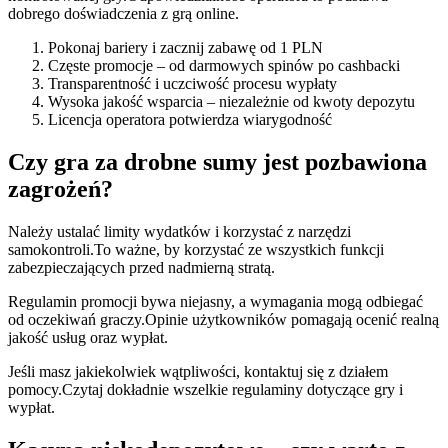
dobrego doświadczenia z grą online.
Pokonaj bariery i zacznij zabawę od 1 PLN
Częste promocje – od darmowych spinów po cashbacki
Transparentność i uczciwość procesu wypłaty
Wysoka jakość wsparcia – niezależnie od kwoty depozytu
Licencja operatora potwierdza wiarygodność
Czy gra za drobne sumy jest pozbawiona
zagrożeń?
Należy ustalać limity wydatków i korzystać z narzędzi
samokontroli.To ważne, by korzystać ze wszystkich funkcji
zabezpieczających przed nadmierną stratą.
Regulamin promocji bywa niejasny, a wymagania mogą odbiegać
od oczekiwań graczy.Opinie użytkowników pomagają ocenić realną
jakość usług oraz wypłat.
Jeśli masz jakiekolwiek wątpliwości, kontaktuj się z działem
pomocy.Czytaj dokładnie wszelkie regulaminy dotyczące gry i
wypłat.