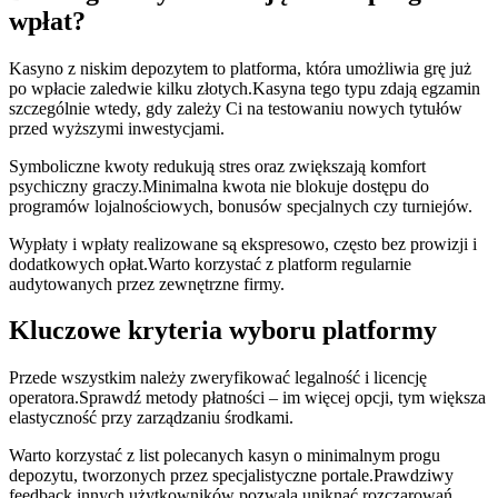
wpłat?
Kasyno z niskim depozytem to platforma, która umożliwia grę już
po wpłacie zaledwie kilku złotych.Kasyna tego typu zdają egzamin
szczególnie wtedy, gdy zależy Ci na testowaniu nowych tytułów
przed wyższymi inwestycjami.
Symboliczne kwoty redukują stres oraz zwiększają komfort
psychiczny graczy.Minimalna kwota nie blokuje dostępu do
programów lojalnościowych, bonusów specjalnych czy turniejów.
Wypłaty i wpłaty realizowane są ekspresowo, często bez prowizji i
dodatkowych opłat.Warto korzystać z platform regularnie
audytowanych przez zewnętrzne firmy.
Kluczowe kryteria wyboru platformy
Przede wszystkim należy zweryfikować legalność i licencję
operatora.Sprawdź metody płatności – im więcej opcji, tym większa
elastyczność przy zarządzaniu środkami.
Warto korzystać z list polecanych kasyn o minimalnym progu
depozytu, tworzonych przez specjalistyczne portale.Prawdziwy
feedback innych użytkowników pozwala uniknąć rozczarowań.