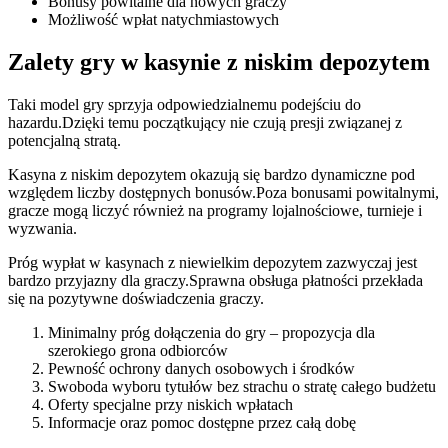
Bonusy powitalne dla nowych graczy
Możliwość wpłat natychmiastowych
Zalety gry w kasynie z niskim depozytem
Taki model gry sprzyja odpowiedzialnemu podejściu do
hazardu.Dzięki temu początkujący nie czują presji związanej z
potencjalną stratą.
Kasyna z niskim depozytem okazują się bardzo dynamiczne pod
względem liczby dostępnych bonusów.Poza bonusami powitalnymi,
gracze mogą liczyć również na programy lojalnościowe, turnieje i
wyzwania.
Próg wypłat w kasynach z niewielkim depozytem zazwyczaj jest
bardzo przyjazny dla graczy.Sprawna obsługa płatności przekłada
się na pozytywne doświadczenia graczy.
Minimalny próg dołączenia do gry – propozycja dla
szerokiego grona odbiorców
Pewność ochrony danych osobowych i środków
Swoboda wyboru tytułów bez strachu o stratę całego budżetu
Oferty specjalne przy niskich wpłatach
Informacje oraz pomoc dostępne przez całą dobę