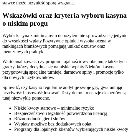
stawce może przynieść sporą wygraną.
Wskazówki oraz kryteria wyboru kasyna
o niskim progu
Wybór kasyna z minimalnym depozytem nie sprowadza się jedynie
do wysokości wpłaty.Pozytywne opinie i wysoka ocena w
rankingach branżowych pomagają unikać oszustw oraz
nieuczciwych praktyk.
Warto analizować, czy program lojalnościowy obejmuje także tych
graczy, którzy decydują się na niskie wpłaty.Niektóre kasyna
przygotowują specjalne turnieje, darmowe spiny i promocje tylko
dla nowych użytkowników.
Sprawdź, czy kasyno regularnie audytuje swoje gry, gwarantując
uczciwość i losowość losowań.Testy demo i recenzje ekspertów są
tutaj niezwykle pomocne.
Niskie kwoty startowe – minimalne ryzyko
Bezpieczeństwo i legalność potwierdzona licencją
Różnorodność gier i slotów
Wypłaty możliwe bez dodatkowych opłat
Programy dla lojalnych klientów wybierających niskie kwoty