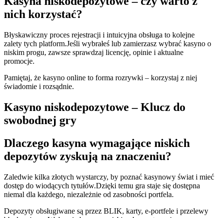
Kasyna niskodepozytowe – czy warto z
nich korzystać?
Błyskawiczny proces rejestracji i intuicyjna obsługa to kolejne
zalety tych platform.Jeśli wybrałeś lub zamierzasz wybrać kasyno o
niskim progu, zawsze sprawdzaj licencję, opinie i aktualne
promocje.
Pamiętaj, że kasyno online to forma rozrywki – korzystaj z niej
świadomie i rozsądnie.
Kasyno niskodepozytowe – Klucz do
swobodnej gry
Dlaczego kasyna wymagające niskich
depozytów zyskują na znaczeniu?
Zaledwie kilka złotych wystarczy, by poznać kasynowy świat i mieć
dostęp do wiodących tytułów.Dzięki temu gra staje się dostępna
niemal dla każdego, niezależnie od zasobności portfela.
Depozyty obsługiwane są przez BLIK, karty, e-portfele i przelewy