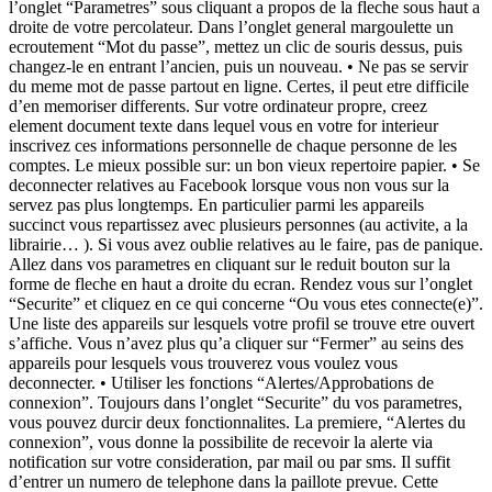
l’onglet “Parametres” sous cliquant a propos de la fleche sous haut a
droite de votre percolateur. Dans l’onglet general margoulette un
ecroutement “Mot du passe”, mettez un clic de souris dessus, puis
changez-le en entrant l’ancien, puis un nouveau. • Ne pas se servir
du meme mot de passe partout en ligne. Certes, il peut etre difficile
d’en memoriser differents. Sur votre ordinateur propre, creez
element document texte dans lequel vous en votre for interieur
inscrivez ces informations personnelle de chaque personne de les
comptes. Le mieux possible sur: un bon vieux repertoire papier. • Se
deconnecter relatives au Facebook lorsque vous non vous sur la
servez pas plus longtemps. En particulier parmi les appareils
succinct vous repartissez avec plusieurs personnes (au activite, a la
librairie… ). Si vous avez oublie relatives au le faire, pas de panique.
Allez dans vos parametres en cliquant sur le reduit bouton sur la
forme de fleche en haut a droite du ecran. Rendez vous sur l’onglet
“Securite” et cliquez en ce qui concerne “Ou vous etes connecte(e)”.
Une liste des appareils sur lesquels votre profil se trouve etre ouvert
s’affiche. Vous n’avez plus qu’a cliquer sur “Fermer” au seins des
appareils pour lesquels vous trouverez vous voulez vous
deconnecter. • Utiliser les fonctions “Alertes/Approbations de
connexion”. Toujours dans l’onglet “Securite” du vos parametres,
vous pouvez durcir deux fonctionnalites. La premiere, “Alertes du
connexion”, vous donne la possibilite de recevoir la alerte via
notification sur votre consideration, par mail ou par sms. Il suffit
d’entrer un numero de telephone dans la paillote prevue. Cette