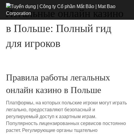
Легальные онлайн казино
в Польше: Полный гид
для игроков
Правила работы легальных
онлайн казино в Польше
Платформы, на которых польские игроки могут играть
легально, предоставляют безопасный и
регулируемый доступ к азартным играм.
Популярность лицензированных сервисов постоянно
растет. Регулирующие органы тщательно