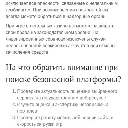
исключает все опасности, связанные с нелегальным
гемблингом. При возникновении сложностей вы
всегда можете обратиться в надзорные органы.
При игре в легальных казино вы можете защищать
свои права на законодательном уровне. На
лицензированных сервисах исключены случаи
необоснованной блокировки аккаунтов или отмены
зачисления средств.
На что обратить внимание при
поиске безопасной платформы?
Проверьте актуальность лицензии выбранного
сервиса на государственном веб-ресурсе
Изучите оценки и экспертизу независимых
порталов
Проверьте работу мобильной версии сайта и
скорость загрузки игр