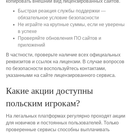
копировать внешний вид лицензированных сайтов.
Быстрая реакция службы поддержки —
обязательное условие безопасности
Не играйте на крупные суммы, если не уверены
в успехе
Проверяйте обновления ПО сайтов и
приложений
В частности, проверьте наличие всех официальных
реквизитов и ссылок на лицензии. В случае вопросов
по безопасности воспользуйтесь контактами,
указанными на сайте лицензированного сервиса.
Какие акции доступны
польским игрокам?
На легальных платформах регулярно проходят акции
для новичков и постоянных пользователей. Только
проверенные сервисы способны выплачивать