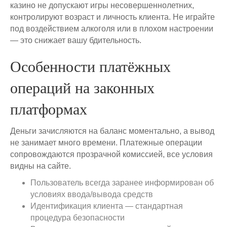
казино не допускают игры несовершеннолетних,
контролируют возраст и личность клиента. Не играйте
под воздействием алкоголя или в плохом настроении
— это снижает вашу бдительность.
Особенности платёжных
операций на законных
платформах
Деньги зачисляются на баланс моментально, а вывод
не занимает много времени. Платежные операции
сопровождаются прозрачной комиссией, все условия
видны на сайте.
Пользователь всегда заранее информирован об
условиях ввода/вывода средств
Идентификация клиента — стандартная
процедура безопасности