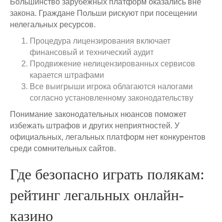
Большинство зарубежных платформ оказались вне
закона. Граждане Польши рискуют при посещении
нелегальных ресурсов.
Процедура лицензирования включает
финансовый и технический аудит
Продвижение нелицензированных сервисов
карается штрафами
Все выигрыши игрока облагаются налогами
согласно установленному законодательству
Понимание законодательных нюансов поможет
избежать штрафов и других неприятностей. У
официальных, легальных платформ нет конкурентов
среди сомнительных сайтов.
Где безопасно играть полякам:
рейтинг легальных онлайн-
казино